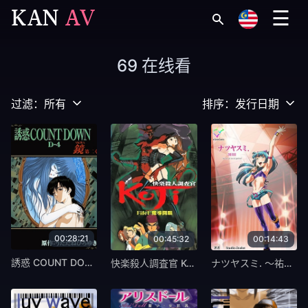
KAN
AV
☰
69 在线看
过滤：
所有
排序：
发行日期
00:28:21
00:45:32
00:14:43
誘惑 COUNT DOWN カウントダウン 第5巻 鏡AKIRA 第二章 [中文字幕]
快楽殺人調査官 KOJI File1 [中文字幕]
ナツヤスミ. ～祐と夏樹～ 3日目 [中文字幕]