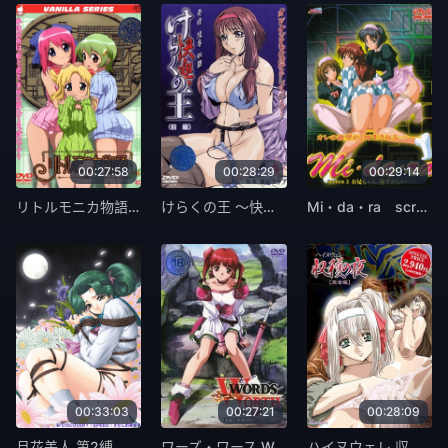
00:27:58
00:28:29
00:29:14
リトルモニカ物語 後編 [中文字幕]
けらくの王 ～快楽の王～ 前編 [中文字幕]
Mi・da・ra screen 3 お兄ちゃん、恥ずかしい… [中文字幕]
00:33:03
00:27:21
00:28:09
月花美人 第2縛 「霧の宴」 [中文字幕]
ワーズ・ワース Words Worth 外伝 後編「怒涛の中へ…」 [中文字幕]
ハイヌウェレ 収穫の夜 第二話 骨壷の中の灰 [中文字幕]