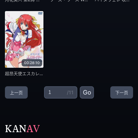
00:28:10
超昂天使エスカレイヤー ～Beat Angel Escalayer～ 第2話 ダイラストからの刺客！ [中文字幕]
Go
/11
上一页
下一页
KAN
AV