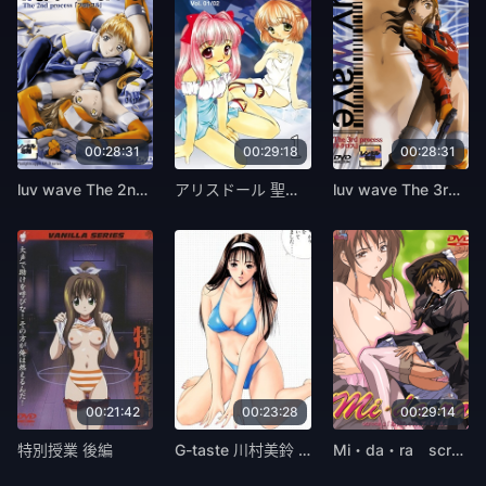
00:28:31
00:29:18
00:28:31
luv wave The 2nd process 「プロトコル」 [中文字幕]
アリスドール 聖少・女玩具 VOL.1 [中文字幕]
luv wave The 3rd process 「ネクロス」 [中文字幕]
00:21:42
00:23:28
00:29:14
特別授業 後編
G-taste 川村美鈴 [中文字幕]
Mi・da・ra screen 2 お兄ちゃん、ア・ゲ・ル [中文字幕]