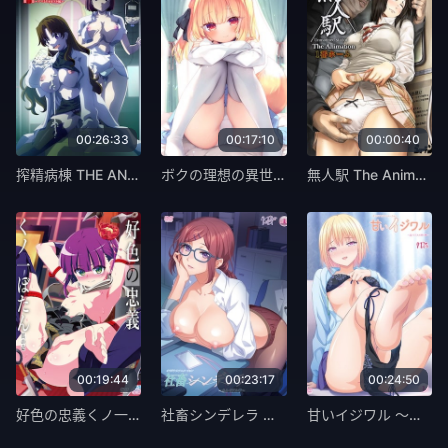
00:26:33
00:17:10
00:00:40
搾精病棟 THE ANIMATION 第10巻 ～アマミヤオオツカ編～ [中文字幕]
ボクの理想の異世界生活 第2話 [中文字幕]
無人駅 The Animation 1番ホーム [中文字幕]
00:19:44
00:23:17
00:24:50
好色の忠義くノ一ぼたん 其の壱[田辺京] [中文字幕]
社畜シンデレラ ～あん・リアル～ [中文字幕]
甘いイジワル ～友パパナメ搾り～ [中文字幕]