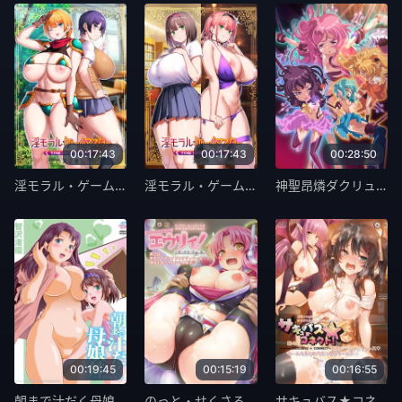
00:17:43
00:17:43
00:28:50
淫モラル・ゲームマスター THE ANIMATION 第2巻 [中文字幕]
淫モラル・ゲームマスター THE ANIMATION 第1巻 [中文字幕]
神聖昂燐ダクリュオン・ルナ 後編 ～堕聖母誕生～ [中文字幕]
00:19:45
00:15:19
00:16:55
朝まで汁だく母娘丼!! 後編[智沢渚優] [中文字幕]
のっと・せくさろいど・エウリィ！ 第2話 新型セクサロイドエウリィちゃん!? 身体を張ってトラブル解決 [中文字幕]
サキュバス★コネクト！ 第4話 唯奈の一日ウェイトレス み～んなまとめてぶっかけサービス [中文字幕]