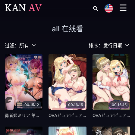
KAN
AV
☰
all 在线看
过滤：
所有
排序：
发行日期
00:15:12
00:16:15
00:16:15
勇者姫ミリア 第三話 淫魔の塔を攻略せよ！ サキュバスとのセックスバトル！ [中文字幕]
OVAピュアピュア ぺろぺろ プリンセス ＃2 [中文字幕]
OVAピュアピュア ぺろぺろ プリンセス ＃1 [中文字幕]