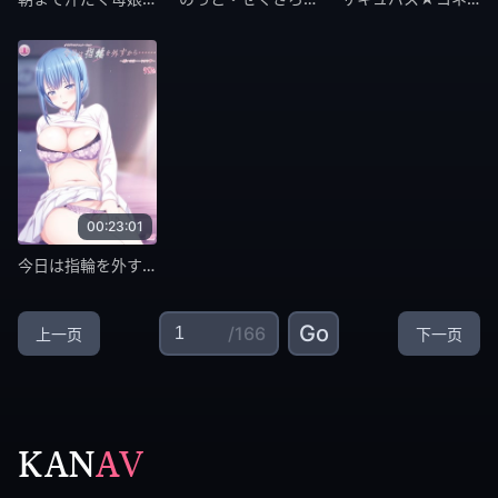
00:23:01
今日は指輪を外すから…… ～悪いのは……ワタシ～ [中文字幕]
Go
/166
上一页
下一页
KAN
AV